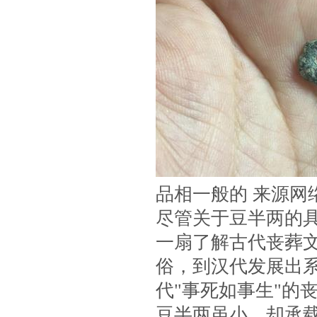
品相一般的 来源网
尽管关于豆半两的
一扇了解古代丧葬
俗，到汉代发展出
代"事死如事生"的
豆半两虽小，却承