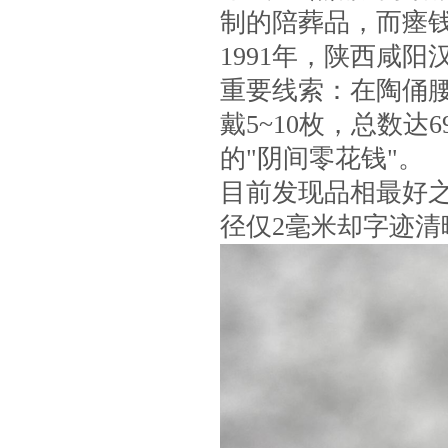
制的陪葬品，而瘗
1991年，陕西咸
重要线索：在陶俑
戴5~10枚，总数
的"阴间零花钱"。
目前发现品相最好
径仅2毫米却字迹