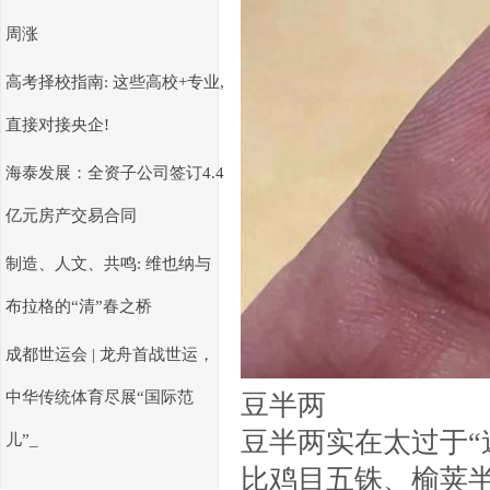
周涨
高考择校指南: 这些高校+专业,
直接对接央企!
海泰发展：全资子公司签订4.4
亿元房产交易合同
制造、人文、共鸣: 维也纳与
布拉格的“清”春之桥
成都世运会 | 龙舟首战世运，
中华传统体育尽展“国际范
豆半两
豆半两实在太过于“
儿”_
比鸡目五铢、榆荚