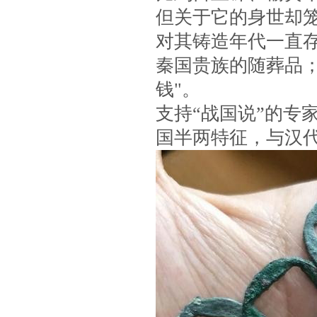
但关于它的身世却
对其铸造年代一直存
秦国贵族的随葬品
钱"。
支持“战国说”的专
国半两特征，与汉