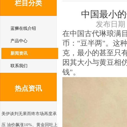
栏目分类
中国最小的钱
发布日期：2
蓝狮在线介绍
在中国古代琳琅满目
产品中心
币："豆半两"。这
克，最小的甚至只有
新闻资讯
因其大小与黄豆相仿
联系我们
钱"。
热点资讯
美伊谈判无果而终市场再度承
压 油价飙涨10%、黄金回吐上